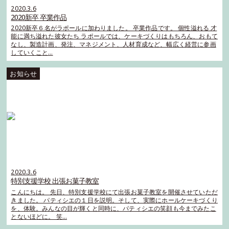
2020.3.6
2020新卒 卒業作品
2020新卒６名がラポールに加わりました。 卒業作品です。 個性溢れる 才
能に満ち溢れた彼女たち ラポールでは、ケーキづくりはもちろん、おもて
なし、製造計画、発注、マネジメント、人材育成など、幅広く経営に参画
していくこと…
2020.3.6
特別支援学校 出張お菓子教室
こんにちは。 先日、特別支援学校にて出張お菓子教室を開催させていただ
きました。 パティシエの１日を説明。そして、実際にホールケーキづくり
を、体験。みんなの目が輝くと同時に、パティシエの笑顔も今までみたこ
とないほどに。 笑…