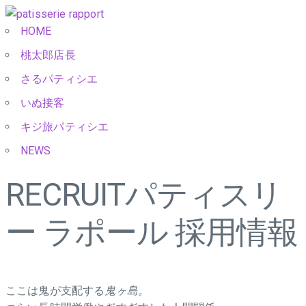
HOME
桃太郎店長
さるパティシエ
いぬ接客
キジ旅パティシエ
NEWS
RECRUIT
パティスリ
ー ラポール 採用情報
ここは鬼が支配する
鬼ヶ島。