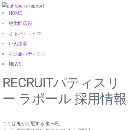
HOME
桃太郎店長
さるパティシエ
いぬ接客
キジ旅パティシエ
NEWS
RECRUIT
パティスリ
ー ラポール 採用情報
ここは鬼が支配する
鬼ヶ島。