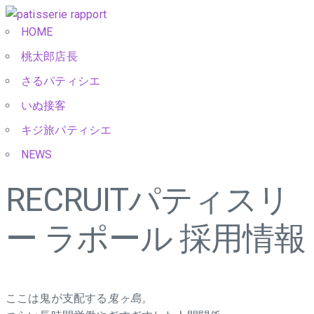
HOME
桃太郎店長
さるパティシエ
いぬ接客
キジ旅パティシエ
NEWS
RECRUIT
パティスリ
ー ラポール 採用情報
ここは鬼が支配する
鬼ヶ島。