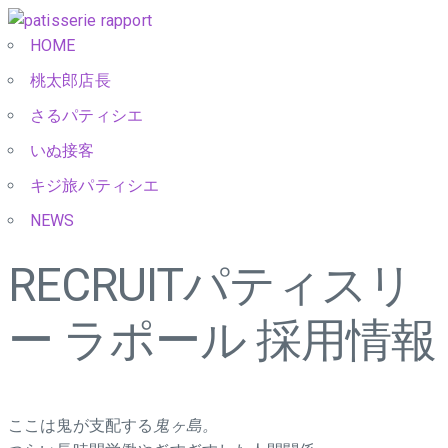
HOME
桃太郎店長
さるパティシエ
いぬ接客
キジ旅パティシエ
NEWS
RECRUIT
パティスリ
ー ラポール 採用情報
ここは鬼が支配する
鬼ヶ島。